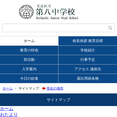
ホーム
校長挨拶.教育目標
教育の特色
学校紹介
部活動
行事予定
入学案内
アクセス.連絡先
今日の給食
届出用紙各種
ホーム
サイトマップ:
現在の場所
サイトマップ
ホーム
おたより