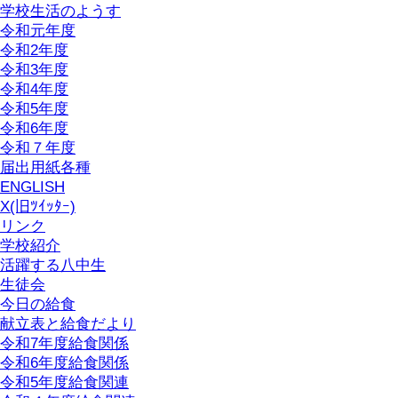
学校生活のようす
令和元年度
令和2年度
令和3年度
令和4年度
令和5年度
令和6年度
令和７年度
届出用紙各種
ENGLISH
X(旧ﾂｲｯﾀｰ)
リンク
学校紹介
活躍する八中生
生徒会
今日の給食
献立表と給食だより
令和7年度給食関係
令和6年度給食関係
令和5年度給食関連