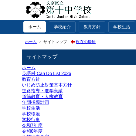
ホーム
学校紹介
教育方針
学校生活
ホーム
サイトマップ:
現在の場所
サイトマップ
ホーム
英語科 Can Do List 2026
教育方針
いじめ防止対策基本方針
進路指導・進学実績
道徳教育・人権教育
年間指導計画
学校生活
学校環境
学校行事
令和7年度
令和8年度