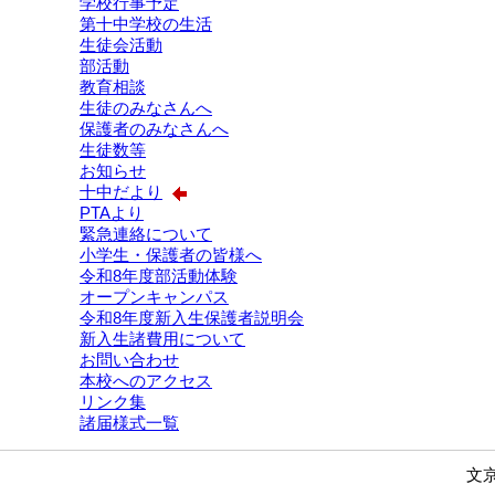
学校行事予定
第十中学校の生活
生徒会活動
部活動
教育相談
生徒のみなさんへ
保護者のみなさんへ
生徒数等
お知らせ
十中だより
PTAより
緊急連絡について
小学生・保護者の皆様へ
令和8年度部活動体験
オープンキャンパス
令和8年度新入生保護者説明会
新入生諸費用について
お問い合わせ
本校へのアクセス
リンク集
諸届様式一覧
文