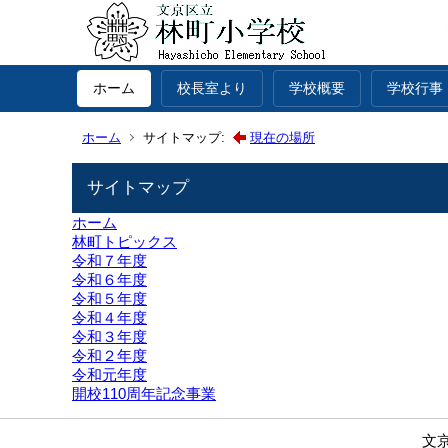
ホーム
校長室より
学校概要
学校行事
ホーム
サイトマップ:
現在の場所
サイトマップ
ホーム
林町トピックス
令和７年度
令和６年度
令和５年度
令和４年度
令和３年度
令和２年度
令和元年度
開校110周年記念事業
文