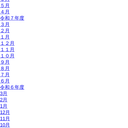
５月
４月
令和７年度
３月
２月
１月
１２月
１１月
１０月
９月
８月
７月
６月
令和６年度
3月
2月
1月
12月
11月
10月