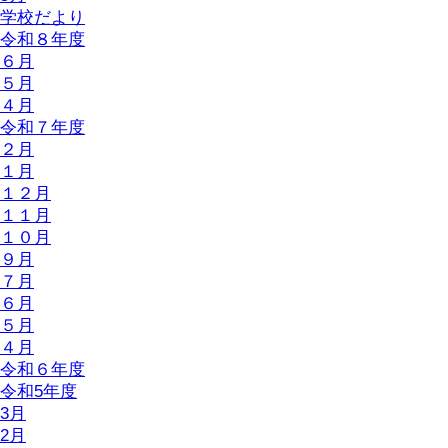
学校だより
令和８年度
６月
５月
４月
令和７年度
２月
１月
１２月
１１月
１０月
９月
７月
６月
５月
４月
令和６年度
令和5年度
3月
2月