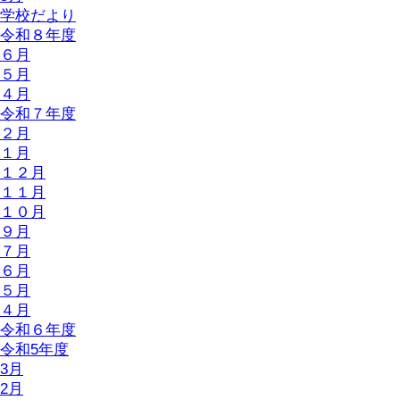
学校だより
令和８年度
６月
５月
４月
令和７年度
２月
１月
１２月
１１月
１０月
９月
７月
６月
５月
４月
令和６年度
令和5年度
3月
2月