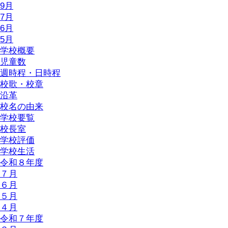
9月
7月
6月
5月
学校概要
児童数
週時程・日時程
校歌・校章
沿革
校名の由来
学校要覧
校長室
学校評価
学校生活
令和８年度
７月
６月
５月
４月
令和７年度