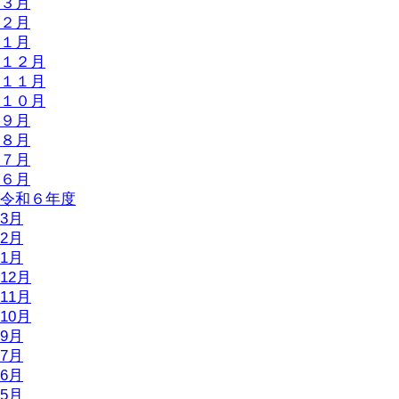
３月
２月
１月
１２月
１１月
１０月
９月
８月
７月
６月
令和６年度
3月
2月
1月
12月
11月
10月
9月
7月
6月
5月