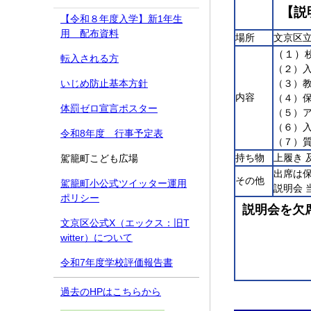
【説
【令和８年度入学】新1年生
用 配布資料
場所
文京区立
（１）
転入される方
（２）入
いじめ防止基本方針
（３）
内容
（４）
体罰ゼロ宣言ポスター
（５）ア
（６）
令和8年度 行事予定表
（７）
持ち物
上履き 
駕籠町こども広場
出席は
その他
駕籠町小公式ツイッター運用
説明会 
ポリシー
説明会を欠
文京区公式X（エックス：旧T
witter）について
令和7年度学校評価報告書
過去のHPはこちらから