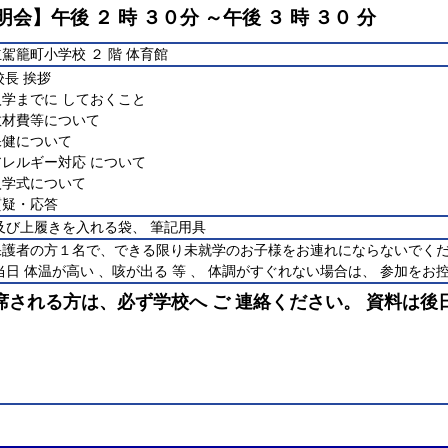
明会】午後 ２ 時 ３０分 ～午後 ３ 時 ３０ 分
駕籠町小学校 ２ 階 体育館
校長 挨拶
学までに しておくこと
教材費等について
保健について
レルギー対応 について
入学式について
質疑・応答
及び上履きを入れる袋、 筆記用具
保護者の方１名で、できる限り未就学のお子様をお連れにならないでく
当日 体温が高い 、咳が出る 等 、 体調がすぐれない場合は、 参加
席される方は、必ず学校へ ご 連絡ください。 資料は後