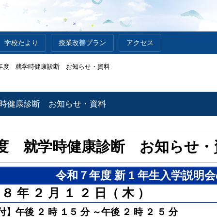
学校だより
授業改善プラン
アクセス
年度 就学時健康診断 お知らせ・資料
学時健康診断 お知らせ・資料
度 就学時健康診断 お知らせ・
令和７年度 新 1 年生入学説明
８ 年 ２ 月 １ ２ 日（ 木 ）
】午後 ２ 時 １５ 分 ～午後 ２ 時 ２ ５ 分