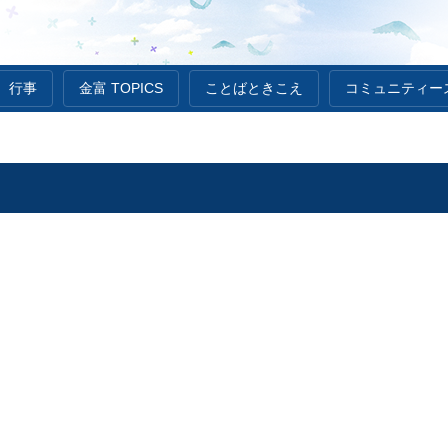
行事
金富 TOPICS
ことばときこえ
コミュニティー