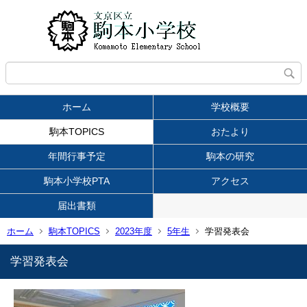
ホーム
学校概要
駒本TOPICS
おたより
年間行事予定
駒本の研究
駒本小学校PTA
アクセス
届出書類
ホーム
駒本TOPICS
2023年度
5年生
学習発表会
学習発表会