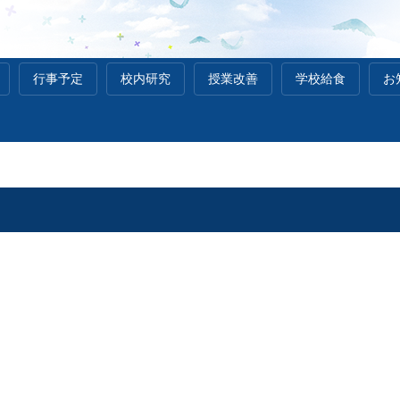
行事予定
校内研究
授業改善
学校給食
お