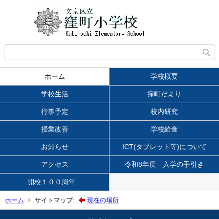
ホーム
学校概要
学校生活
窪町だより
行事予定
校内研究
授業改善
学校給食
お知らせ
ICT(タブレット等)について
アクセス
令和8年度 入学の手引き
開校１００周年
ホーム
サイトマップ:
現在の場所