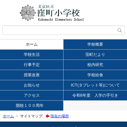
ホーム
学校概要
学校生活
窪町だより
行事予定
校内研究
授業改善
学校給食
お知らせ
ICT(タブレット等)について
アクセス
令和8年度 入学の手引き
開校１００周年
ホーム
サイトマップ:
現在の場所