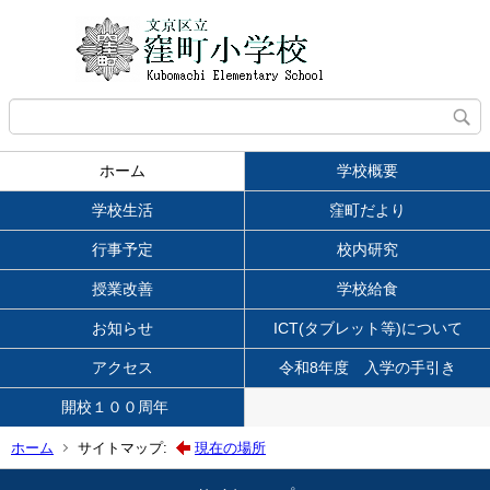
ホーム
学校概要
学校生活
窪町だより
行事予定
校内研究
授業改善
学校給食
お知らせ
ICT(タブレット等)について
アクセス
令和8年度 入学の手引き
開校１００周年
ホーム
サイトマップ:
現在の場所