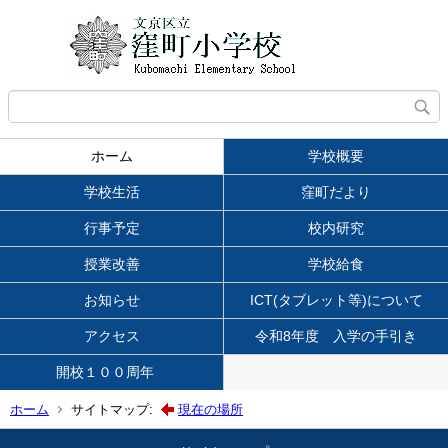
ホーム
学校概要
学校生活
窪町だより
行事予定
校内研究
授業改善
学校給食
お知らせ
ICT(タブレット等)について
アクセス
令和8年度 入学の手引き
開校１００周年
ホーム
サイトマップ:
現在の場所