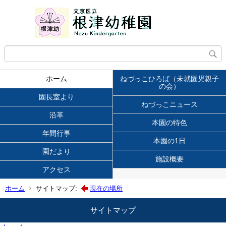
ホーム
ねづっこひろば（未就園児親子
の会）
園長室より
ねづっこニュース
沿革
本園の特色
年間行事
本園の1日
園だより
施設概要
アクセス
ホーム
サイトマップ:
現在の場所
サイトマップ