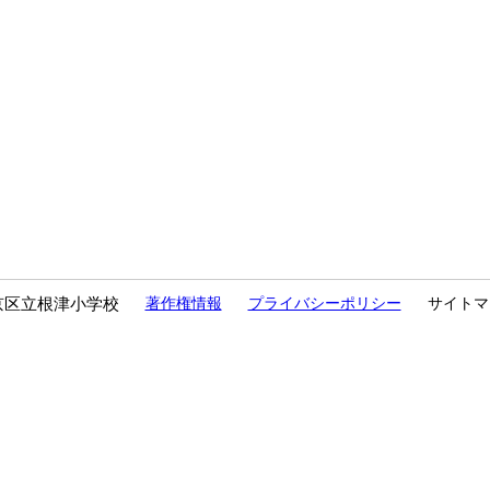
京区立根津小学校
著作権情報
プライバシーポリシー
サイトマ