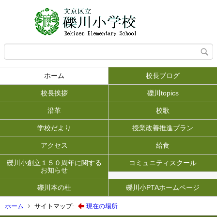
ホーム
校長ブログ
校長挨拶
礫川topics
沿革
校歌
学校だより
授業改善推進プラン
アクセス
給食
礫川小創立１５０周年に関する
コミュニティスクール
お知らせ
礫川本の杜
礫川小PTAホームページ
ホーム
サイトマップ:
現在の場所