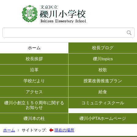
ホーム
校長ブログ
校長挨拶
礫川topics
沿革
校歌
学校だより
授業改善推進プラン
アクセス
給食
礫川小創立１５０周年に関する
コミュニティスクール
お知らせ
礫川本の杜
礫川小PTAホームページ
ホーム
サイトマップ:
現在の場所