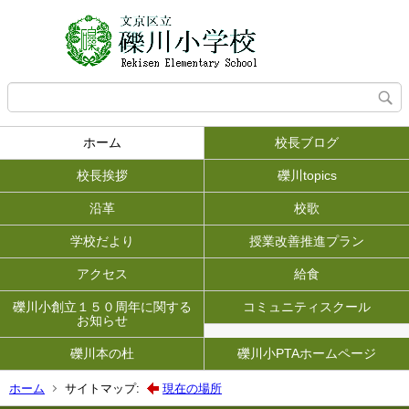
ホーム
校長ブログ
校長挨拶
礫川topics
沿革
校歌
学校だより
授業改善推進プラン
アクセス
給食
礫川小創立１５０周年に関する
コミュニティスクール
お知らせ
礫川本の杜
礫川小PTAホームページ
ホーム
サイトマップ:
現在の場所