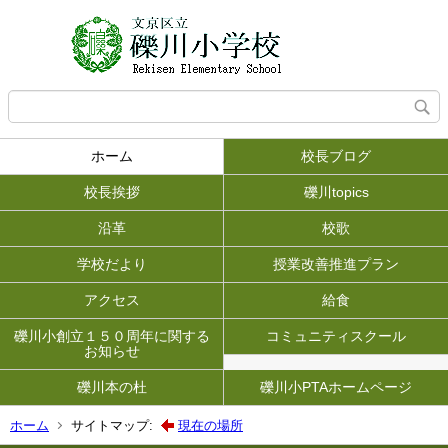
ホーム
校長ブログ
校長挨拶
礫川topics
沿革
校歌
学校だより
授業改善推進プラン
アクセス
給食
礫川小創立１５０周年に関する
コミュニティスクール
お知らせ
礫川本の杜
礫川小PTAホームページ
ホーム
サイトマップ:
現在の場所