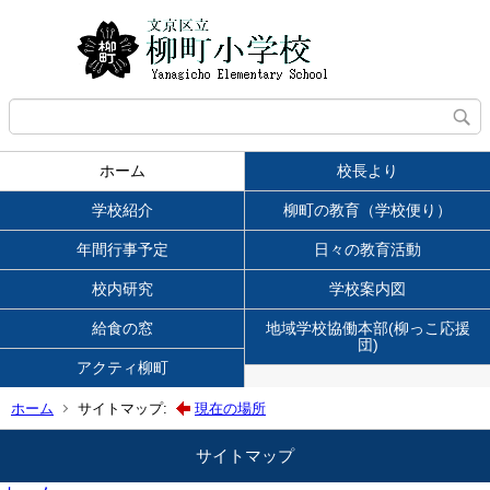
ホーム
校長より
学校紹介
柳町の教育（学校便り）
年間行事予定
日々の教育活動
校内研究
学校案内図
給食の窓
地域学校協働本部(柳っこ応援
団)
アクティ柳町
ホーム
サイトマップ:
現在の場所
サイトマップ