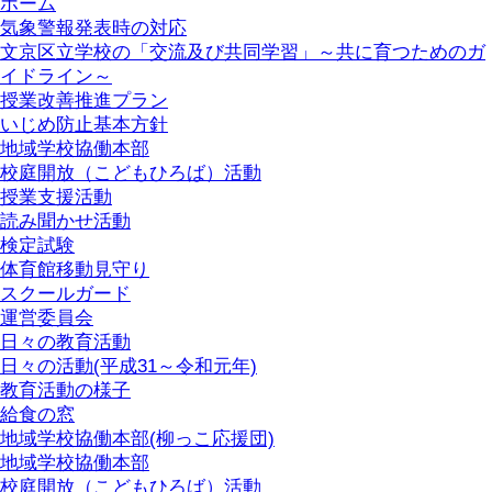
ホーム
気象警報発表時の対応
文京区立学校の「交流及び共同学習」～共に育つためのガ
イドライン～
授業改善推進プラン
いじめ防止基本方針
地域学校協働本部
校庭開放（こどもひろば）活動
授業支援活動
読み聞かせ活動
検定試験
体育館移動見守り
スクールガード
運営委員会
日々の教育活動
日々の活動(平成31～令和元年)
教育活動の様子
給食の窓
地域学校協働本部(柳っこ応援団)
地域学校協働本部
校庭開放（こどもひろば）活動