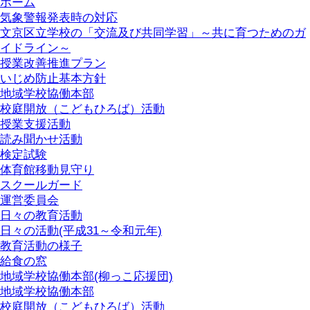
ホーム
気象警報発表時の対応
文京区立学校の「交流及び共同学習」～共に育つためのガ
イドライン～
授業改善推進プラン
いじめ防止基本方針
地域学校協働本部
校庭開放（こどもひろば）活動
授業支援活動
読み聞かせ活動
検定試験
体育館移動見守り
スクールガード
運営委員会
日々の教育活動
日々の活動(平成31～令和元年)
教育活動の様子
給食の窓
地域学校協働本部(柳っこ応援団)
地域学校協働本部
校庭開放（こどもひろば）活動