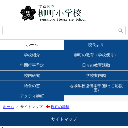
ホーム
校長より
学校紹介
柳町の教育（学校便り）
年間行事予定
日々の教育活動
校内研究
学校案内図
給食の窓
地域学校協働本部(柳っこ応援
団)
アクティ柳町
ホーム
サイトマップ:
現在の場所
サイトマップ