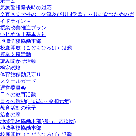
ホーム
気象警報発表時の対応
文京区立学校の「交流及び共同学習」～共に育つためのガ
イドライン～
授業改善推進プラン
いじめ防止基本方針
地域学校協働本部
校庭開放（こどもひろば）活動
授業支援活動
読み聞かせ活動
検定試験
体育館移動見守り
スクールガード
運営委員会
日々の教育活動
日々の活動(平成31～令和元年)
教育活動の様子
給食の窓
地域学校協働本部(柳っこ応援団)
地域学校協働本部
校庭開放（こどもひろば）活動