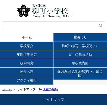
ホーム
校長より
学校紹介
柳町の教育（学校便り）
年間行事予定
日々の教育活動
校内研究
学校案内図
給食の窓
地域学校協働本部(柳っこ応援
団)
アクティ柳町
ホーム
サイトマップ:
現在の場所
サイトマップ