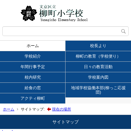
ホーム
校長より
学校紹介
柳町の教育（学校便り）
年間行事予定
日々の教育活動
校内研究
学校案内図
給食の窓
地域学校協働本部(柳っこ応援
団)
アクティ柳町
ホーム
サイトマップ:
現在の場所
サイトマップ