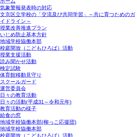
ホーム
気象警報発表時の対応
文京区立学校の「交流及び共同学習」～共に育つためのガ
イドライン～
授業改善推進プラン
いじめ防止基本方針
地域学校協働本部
校庭開放（こどもひろば）活動
授業支援活動
読み聞かせ活動
検定試験
体育館移動見守り
スクールガード
運営委員会
日々の教育活動
日々の活動(平成31～令和元年)
教育活動の様子
給食の窓
地域学校協働本部(柳っこ応援団)
地域学校協働本部
校庭開放（こどもひろば）活動