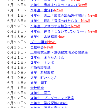
New!!
７月 ６日＞
２年生 青柳まつりのじゅんび
New!!
７月 １日＞
２年生 生活科
New!!
７月 １日＞
４年生 図工「展覧会出品製作開始」
New!!
６月２３日＞
４年生 理科「電流のはたらき」
New!!
６月１９日＞
１年生 アサガオ支柱立て
New!!
６月１８日＞
４年生 体育「つないでガンバレー」
New!!
６月１８日＞
６年生 水泳指導
New!!
６月１５日＞
プール開き
New!!
６月１５日＞
全校朝会
６月１３日＞
土曜授業公開・道徳授業地区公開講座
６月１１日＞
２年生 まちたんけん
６月１２日＞
２年生 トンボ
６月１１日＞
応急救護訓練
６月１０日＞
６年 租税教室
６月 ９日＞
２年 町たんけん
６月 ４日＞
６年 図工
６月 １日＞
全校朝会
５月２６日＞
４年生 図工
５月２２日＞
４年生 プログラミング教室
５月２０日＞
２年生 学校探検のお礼
５月１５日＞
２年生 野菜を育てよう