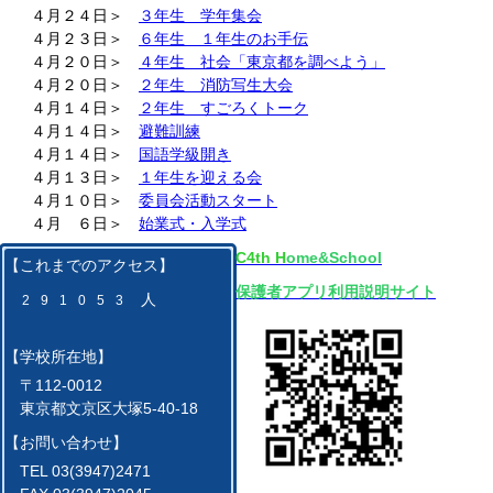
４月２４日＞
３年生 学年集会
４月２３日＞
６年生 １年生のお手伝
４月２０日＞
４年生 社会「東京都を調べよう」
４月２０日＞
２年生 消防写生大会
４月１４日＞
２年生 すごろくトーク
４月１４日＞
避難訓練
４月１４日＞
国語学級開き
４月１３日＞
１年生を迎える会
４月１０日＞
委員会活動スタート
４月 ６日＞
始業式・入学式
C4th
H
ome&School
【これまでのアクセス】
保護者アプリ利用説明サイト
人
2
9
1
0
5
3
【学校所在地】
〒112-0012
東京都文京区大塚5-40-18
【お問い合わせ】
TEL 03(3947)2471