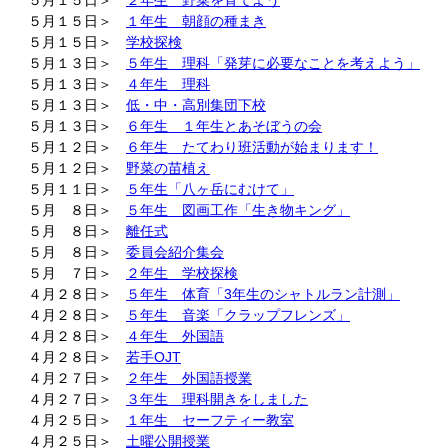
５月１５日＞
１年生 朝顔の種まき
５月１５日＞
学校探検
５月１３日＞
５年生 理科「発芽に必要なことを考えよう」
５月１３日＞
４年生 理科
５月１３日＞
低・中・高別集団下校
５月１３日＞
６年生 １年生とあそぼうの会
５月１２日＞
６年生 たてわり班活動が始まります！
５月１２日＞
野菜の苗植え
５月１１日＞
５年生「八ヶ岳にむけて」
５月 ８日＞
５年生 図画工作「生き物キング」
５月 ８日＞
離任式
５月 ８日＞
委員会紹介集会
５月 ７日＞
２年生 学校探検
４月２８日＞
５年生 体育「3年生のシャトルラン計測」
４月２８日＞
５年生 音楽「クラップフレンズ」
４月２８日＞
４年生 外国語
４月２８日＞
若手OJT
４月２７日＞
２年生 外国語授業
４月２７日＞
３年生 理科開きをしました
４月２５日＞
１年生 セーフティー教室
４月２５日＞
土曜公開授業