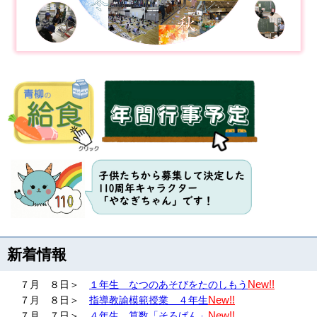
新着情報
New!!
７月 ８日＞
１年生 なつのあそびをたのしもう
New!!
７月 ８日＞
指導教諭模範授業 ４年生
New!!
７月 ７日＞
４年生 算数「そろばん」