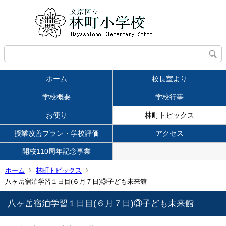
ホーム
校長室より
学校概要
学校行事
お便り
林町トピックス
授業改善プラン・学校評価
アクセス
開校110周年記念事業
ホーム
林町トピックス
八ヶ岳宿泊学習１日目(６月７日)③子ども未来館
八ヶ岳宿泊学習１日目(６月７日)③子ども未来館