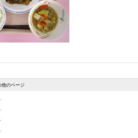
の他のページ
）
）
）
）