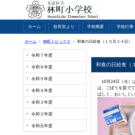
ホーム
校長室より
学校概要
学校行事
ホーム
林町トピックス
和食の日給食（１０月２４日）
令和７年度
和食の日給食（
令和６年度
令和５年度
10月24日（火）
は、ごぼうを茹で
令和４年度
ばしく、おいしく
令和３年度
令和２年度
令和元年度