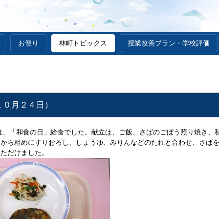
お便り
林町トピックス
授業改善プラン・学校評価
１０月２４日）
は、「和食の日」給食でした。献立は、ご飯、さばのごぼう照り焼き、
てから粗めにすりおろし、しょうゆ、みりんなどのたれと合わせ、さば
いただけました。