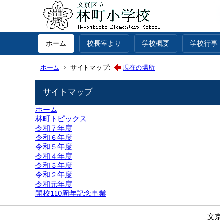
ホーム
校長室より
学校概要
学校行事
ホーム
サイトマップ:
現在の場所
サイトマップ
ホーム
林町トピックス
令和７年度
令和６年度
令和５年度
令和４年度
令和３年度
令和２年度
令和元年度
開校110周年記念事業
文