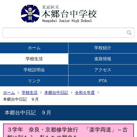
ホーム
学校紹介
学校生活
進路情報
学校説明会
アクセス
リンク
PTA
ホーム
学校生活
本郷台中日記
令和６年度
本郷台中日記 ９月
本郷台中日記 ９月
３学年 奈良・京都修学旅行 「楽学両道」～古