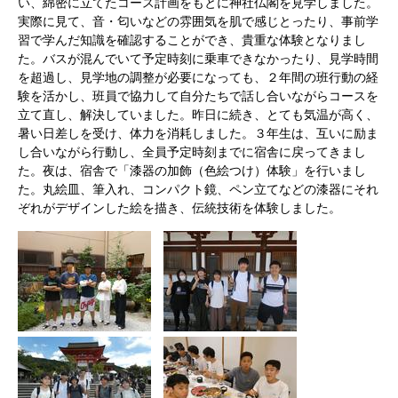
い、綿密に立てたコース計画をもとに神社仏閣を見学しました。
実際に見て、音・匂いなどの雰囲気を肌で感じとったり、事前学
習で学んだ知識を確認することができ、貴重な体験となりまし
た。バスが混んでいて予定時刻に乗車できなかったり、見学時間
を超過し、見学地の調整が必要になっても、２年間の班行動の経
験を活かし、班員で協力して自分たちで話し合いながらコースを
立て直し、解決していました。昨日に続き、とても気温が高く、
暑い日差しを受け、体力を消耗しました。３年生は、互いに励ま
し合いながら行動し、全員予定時刻までに宿舎に戻ってきまし
た。夜は、宿舎で「漆器の加飾（色絵つけ）体験」を行いまし
た。丸絵皿、筆入れ、コンパクト鏡、ペン立てなどの漆器にそれ
ぞれがデザインした絵を描き、伝統技術を体験しました。