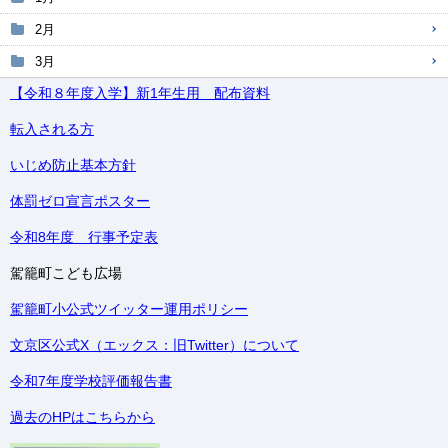
2月
3月
【令和８年度入学】新1年生用 配布資料
転入される方
いじめ防止基本方針
体罰ゼロ宣言ポスター
令和8年度 行事予定表
駕籠町こども広場
駕籠町小公式ツイッター運用ポリシー
文京区公式X（エックス：旧Twitter）について
令和7年度学校評価報告書
過去のHPはこちらから