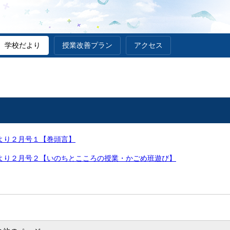
学校だより
授業改善プラン
アクセス
より２月号１【巻頭言】
だより２月号２【いのちとこころの授業・かごめ班遊び】