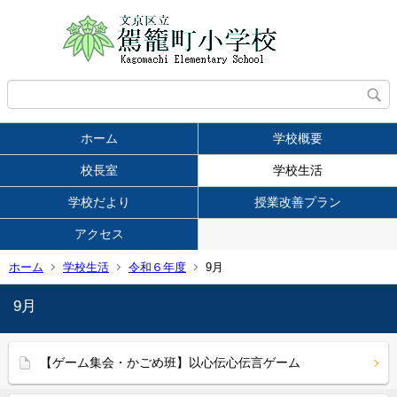
ホーム
学校概要
校長室
学校生活
学校だより
授業改善プラン
アクセス
ホーム
学校生活
令和６年度
9月
9月
【ゲーム集会・かごめ班】以心伝心伝言ゲーム