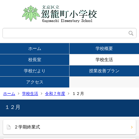
ホーム
学校概要
校長室
学校生活
学校だより
授業改善プラン
アクセス
ホーム
学校生活
令和７年度
１２月
１２月
２学期終業式