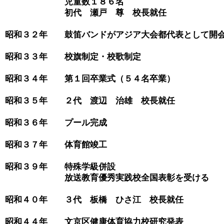
　　　　　　　児童数１８６名

　　　　　　　初代　瀬戸　尊　校長就任

昭和３２年　　鼓笛バンドがアジア大会都代表として開会
昭和３３年　　校旗制定・校歌制定

昭和３４年　　第１回卒業式（５４名卒業）

昭和３５年　　２代　渡辺　治雄　校長就任

昭和３６年　　プール完成

昭和３７年　　体育館竣工

昭和３９年　　特殊学級併設

　　　　　　　放送教育優秀実践校全国表彰を受ける

昭和４０年　　３代　板橋　ひさ江　校長就任

昭和４４年　　文京区健康体育協力校研究発表
