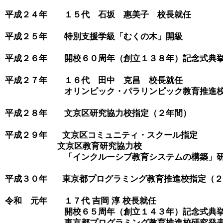
平成２４年　　１５代　石坂　惠美子　校長就任
平成２５年　　特別支援学級「むくの木」開級

平成２６年　　開校６０周年（創立１３８年）記念式典挙
平成２７年　　１６代　田中　克昌　校長就任

　　　　　　　オリンピック・パラリンピック教育推進校
平成２８年　　文京区研究協力校指定（２年間）

平成２９年      文京区コミュニティ・スクール指定

                     文京区教育研究協力校

　　　　　　　「インクルーシブ教育システムの構築」研
平成３０年      東京都プログラミング教育推進校指定（２
令和　元年　　１７代 吉岡 淳 校長就任

　　　　　　　開校６５周年（創立１４３年）記念式典挙
　　　　　　　東京都プログラミング教育推進校研究発表