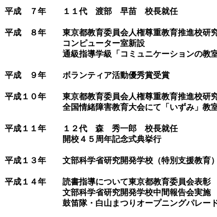
平成　７年　　１１代　渡部　早苗　校長就任

平成　８年　　東京都教育委員会人権尊重教育推進校研究
　　　　　　　コンピューター室新設

　　　　　　　通級指導学級「コミュニケーションの教室
平成　９年　　ボランティア活動優秀賞受賞

平成１０年　　東京都教育委員会人権尊重教育推進校研究
　　　　　　　全国情緒障害教育大会にて「いずみ」教室
平成１１年　　１２代　森　秀一郎　校長就任

　　　　　　　開校４５周年記念式典挙行

平成１３年　　文部科学省研究開発学校（特別支援教育）指
平成１４年　　読書指導について東京都教育委員会表彰

　　　　　　　文部科学省研究開発学校中間報告会実施

　　　　　　　鼓笛隊・白山まつりオープニングパレード