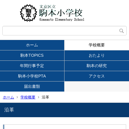
ホーム
学校概要
駒本TOPICS
おたより
年間行事予定
駒本の研究
駒本小学校PTA
アクセス
届出書類
ホーム
学校概要
沿革
沿革