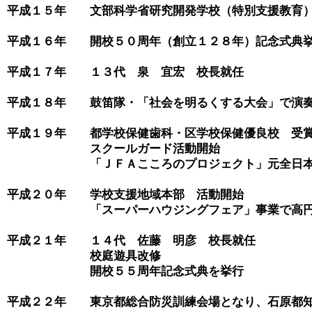
平成１５年　　文部科学省研究開発学校（特別支援教育）
平成１６年　　開校５０周年（創立１２８年）記念式典挙
平成１７年　　１３代　泉　宜宏　校長就任

平成１８年　　鼓笛隊・「社会を明るくする大会」で演奏
平成１９年　　都学校保健歯科・区学校保健優良校　受賞
　　　　　　　スクールガード活動開始

　　　　　　　「ＪＦＡこころのプロジェクト」元全日本
平成２０年　　学校支援地域本部　活動開始

　　　　　　　「スーパーハウジングフェア」事業で高円
平成２１年　　１４代　佐藤　明彦　校長就任

　　　　　　　校庭遊具改修

　　　　　　　開校５５周年記念式典を挙行

平成２２年　　東京都総合防災訓練会場となり、石原都知