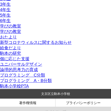
3年生
4年生
5年生
6年生
学びの教室
学びの教室
おたより
新型コロナウィルスに関するお知らせ
給食だより
駒本の研究
個に応じた支援
ユニバーサルデザイン
論理的思考力の育成
プログラミング C分類
プログラミング A・B分類
駒本小学校PTA
文京区立駒本小学校
著作権情報
プライバシーポリシー