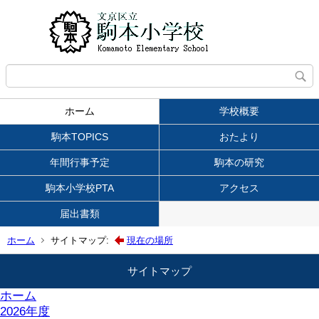
ホーム
学校概要
駒本TOPICS
おたより
年間行事予定
駒本の研究
駒本小学校PTA
アクセス
届出書類
ホーム
サイトマップ:
現在の場所
サイトマップ
ホーム
2026年度