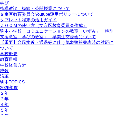
学び
指導教諭 模範・公開授業について
文京区教育委員会Youtube運用ポリシーについて
タブレット端末の活用ガイド
ＺＯＯＭの使い方（文京区教育委員会作成）
駒本小学校 コミュニケーションの教室「いずみ」 特別
支援教室「学びの教室」 卒業生交流会について
【重要】台風接近・通過等に伴う気象警報発表時の対応に
ついて
学校概要
教育目標
学校経営方針
校歌
沿革
駒本TOPICS
2026年度
２年
３年
４年
５年