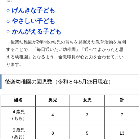
○ げんきな子ども
○ やさしい子ども
○ かんがえる子ども
後楽幼稚園が2年間の幼児の育ちを見据えた教育活動を展開
することで、「毎日通いたい幼稚園」「通ってよかったと思
える幼稚園」となるよう、全教職員が心と力を合わせてまい
ります。
後楽幼稚園の園児数（令和８年5月28日現在）
組名
男児
女児
計
４歳児
4
3
7
（もも）
５歳児
8
5
13
（あお）