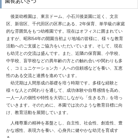
園長あいさつ
後楽幼稚園は、東京ドーム、小石川後楽園に近く、文京
区、新宿区、千代田区の区界にある、2年保育、単学級の家庭
的な雰囲気をもつ幼稚園です。現在はオフィスに囲まれてい
ますが、昭和54年の開園当初より地域の皆様に、様々な教育
活動へのご支援とご協力をいただいています。そして、現在
も幼児との交流は盛んです。また、近隣の保育園、小学校、
中学校、盲学校などの異年齢の方との触れ合いや関わりも多
く、コミュニケーション力・人への信頼感などを養い、互恵
性のある交流と連携を進めています。
幼児期は人間形成の基礎を培う時期です。多様な経験と
様々な人との関わりを通して、成功体験や自尊感情を高め、
一人一人の個性や特性を大切にしながら「生きる力」を培っ
ていきます。そのために、本園では次のような教育目標に向
け、教育活動を展開しています。
人権尊重の精神を基盤とし、自主性、社会性、創造性、豊
かな感性、表現力を養い、心身共に健やかな幼児を育成す
る。