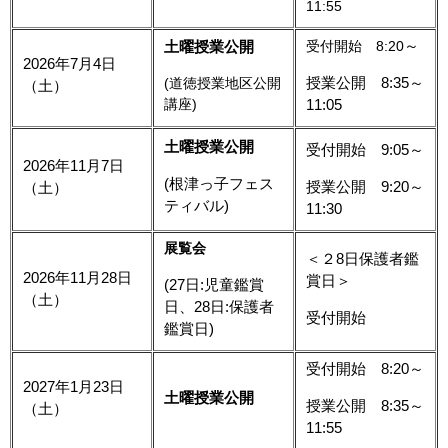
11:55
～
土曜授業公開
受付開始 8:20
2026年7月4日
授業公開 8:35～
(道徳授業地区公開
（土）
講座)
11:05
土曜授業公開
受付開始 9:05
～
2026年11月7日
(根津っ子フェス
授業公開 9:20～
（土）
ティバル)
11:30
展覧会
＜２8日保護者鑑
2026年11月28日
賞日＞
(27日:児童鑑賞
（土）
日、28日:保護者
受付開始
鑑賞日)
受付開始 8:20～
2027年1月23日
土曜授業公開
授業公開 8:35～
（土）
11:55