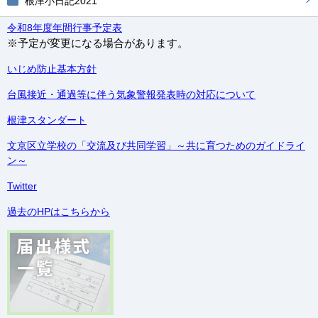
根津小日記2021
令和8年度年間行事予定表
※予定が変更になる場合があります。
いじめ防止基本方針
台風接近・通過等に伴う気象警報発表時の対応について
根津スタンダート
文京区立学校の「交流及び共同学習」～共に育つためのガイドライ
ン～
Twitter
過去のHPはこちらから