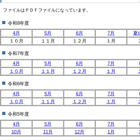
ファイルはＰＤＦファイルになっています。
令和8年度
4月
5月
6月
7月
夏
１０月
１１月
１２月
１月
令和7年度
4月
5月
6月
7月
１０月
１１月
１２月
１月
令和6年度
4月
5月
6月
7月
１０月
１１月
１２月
１月
令和5年度
4月
5月
6月
7月
10月
11月
12月
1月