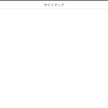
サイトマップ