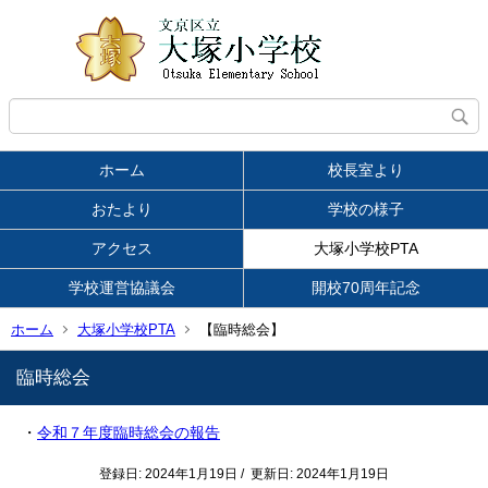
ホーム
校長室より
おたより
学校の様子
アクセス
大塚小学校PTA
学校運営協議会
開校70周年記念
ホーム
大塚小学校PTA
【臨時総会】
臨時総会
・
令和７年度臨時総会の報告
登録日: 2024年1月19日 / 更新日: 2024年1月19日