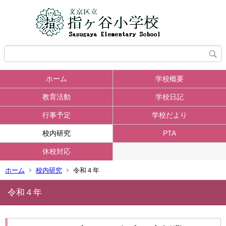
ホーム
学校概要
教育活動
学校日記
行事予定
学校だより
校内研究
PTA
休校対応
ホーム
校内研究
令和４年
令和４年