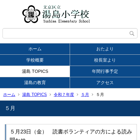
ホーム
おたより
学校概要
校長室より
湯島 TOPICS
年間行事予定
湯島の教育
アクセス
ホーム
湯島 TOPICS
令和７年度
５月
５月
５月
５月23日（金） 読書ボランティアの方による読み