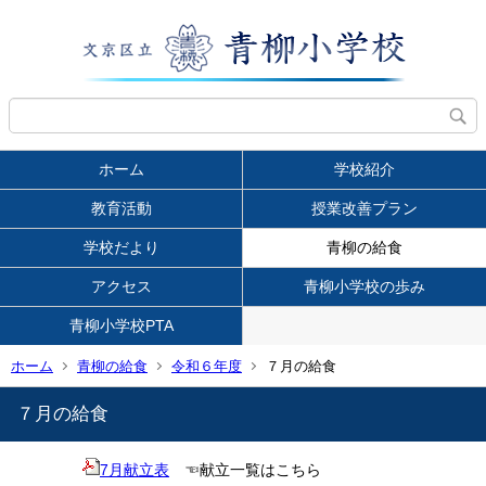
ホーム
学校紹介
教育活動
授業改善プラン
学校だより
青柳の給食
アクセス
青柳小学校の歩み
青柳小学校PTA
ホーム
青柳の給食
令和６年度
７月の給食
７月の給食
7月献立表
☜献立一覧はこちら