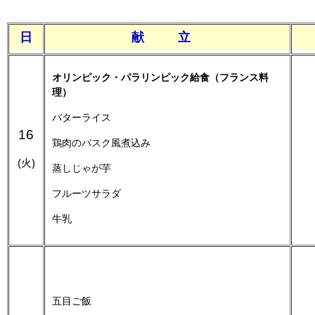
日
献 立
オリンピック・パラリンピック給食
（フランス料
理）
バターライス
16
鶏肉のバスク風煮込み
(火)
蒸しじゃが芋
フルーツサラダ
牛乳
五目ご飯