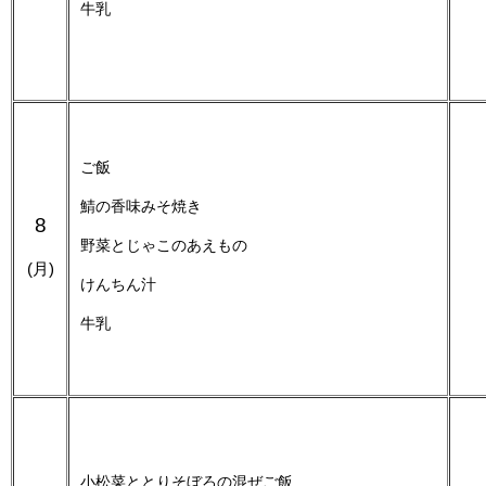
牛乳
ご飯
鯖の香味みそ焼き
8
野菜とじゃこのあえもの
(月)
けんちん汁
牛乳
小松菜ととりそぼろの混ぜご飯