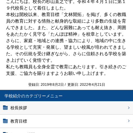
こんにちは。校長の杉山直之です。令和４年４月１日に第１
９代校長として着任しました。
本校は開校以来、教育目標「文林開拓」を掲げ、多くの教職
員の教育に対する情熱と献身的な取組により多数の生徒を育
んできました。また、どんな困難にあっても耐え抜き、周囲
をあたたかく見守る「たんぽぽ精神」を校章としています。
さらに、家庭・地域との連携・協力により、地域の中に生き
る学校として充実・発展し、望ましい校風が培われてきまし
た。その伝統を受け継ぎながら、さらに信頼される学校を築
き上げていく覚悟です。
私たち教職員も全身全霊で教育にあたります。引き続きのご
支援、ご協力を賜りますようお願い申し上げます。
登録日: 2019年8月2日 / 更新日: 2022年4月21日
学校紹介
校長挨拶
教育目標