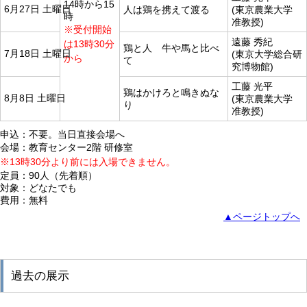
14時から15
6月27日 土曜日
人は鶏を携えて渡る
(東京農業大学
時
准教授)
※受付開始
遠藤 秀紀
は13時30分
鶏と人 牛や馬と比べ
7月18日 土曜日
(東京大学総合研
から
て
究博物館)
工藤 光平
鶏はかけろと鳴きぬな
8月8日 土曜日
(東京農業大学
り
准教授)
申込：不要。当日直接会場へ
会場：教育センター2階 研修室
※13時30分より前には入場できません。
定員：90人（先着順）
対象：どなたでも
費用：無料
▲ページトップへ
過去の展示