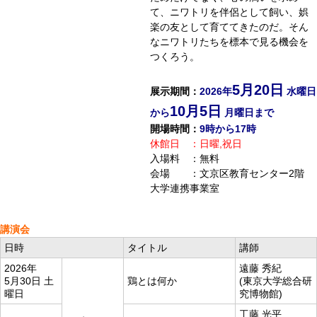
て、ニワトリを伴侶として飼い、娯
楽の友として育ててきたのだ。そん
なニワトリたちを標本で見る機会を
つくろう。
5月20日
展示期間：
2026年
水曜日
10月5日
から
月曜日まで
開場時間：
9時から17時
休館日 ：日曜,祝日
入場料 ：無料
会場 ：文京区教育センター2階
大学連携事業室
講演会
日時
タイトル
講師
2026年
遠藤 秀紀
5月30日 土
鶏とは何か
(東京大学総合研
曜日
究博物館)
工藤 光平