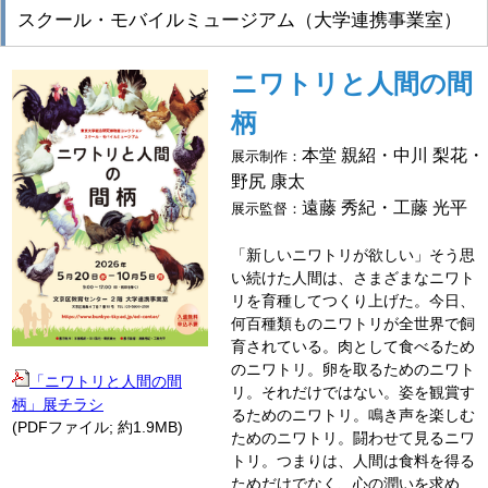
スクール・モバイルミュージアム（大学連携事業室）
ニワトリと人間の間
柄
本堂 親紹・中川 梨花・
展示制作：
野尻 康太
遠藤 秀紀・工藤 光平
展示監督：
「新しいニワトリが欲しい」そう思
い続けた人間は、さまざまなニワト
リを育種してつくり上げた。今日、
何百種類ものニワトリが全世界で飼
育されている。肉として食べるため
のニワトリ。卵を取るためのニワト
「ニワトリと人間の間
リ。それだけではない。姿を観賞す
柄」展チラシ
るためのニワトリ。鳴き声を楽しむ
(PDFファイル; 約1.9MB)
ためのニワトリ。闘わせて見るニワ
トリ。つまりは、人間は食料を得る
ためだけでなく、心の潤いを求め