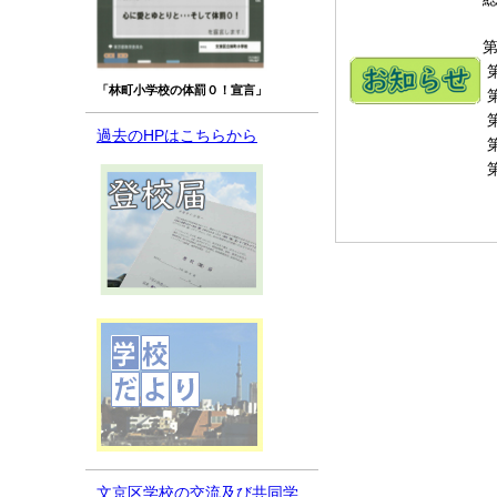
第
「林町小学校の体罰０！宣言」
過去のHPはこちらから
文京区学校の交流及び共同学