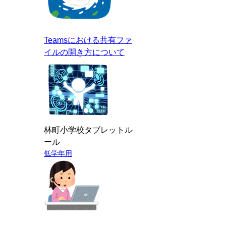
Teams
における共有ファ
イルの
開き方について
林町小学校タブレットル
ール
低学年用