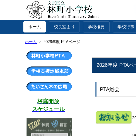
ホーム
校長室より
学校概要
学校行事
ホーム
2026年度 PTAページ
2026年度 PTA
PTA総会
校庭開放
スケジュール
2