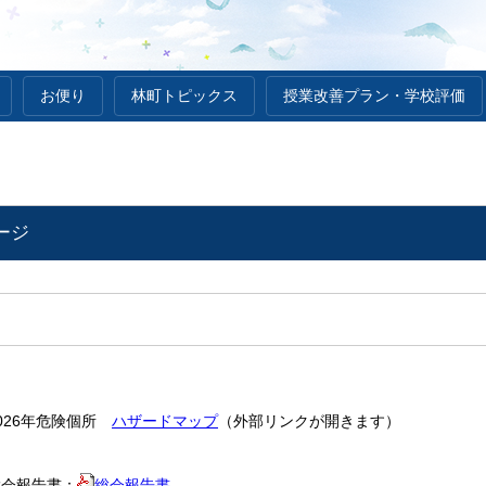
お便り
林町トピックス
授業改善プラン・学校評価
ページ
026年危険個所
ハザードマップ
（外部リンクが開きます）
総会報告書：
総会報告書