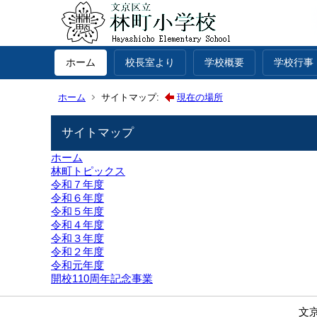
ホーム
校長室より
学校概要
学校行事
ホーム
サイトマップ:
現在の場所
サイトマップ
ホーム
林町トピックス
令和７年度
令和６年度
令和５年度
令和４年度
令和３年度
令和２年度
令和元年度
開校110周年記念事業
文