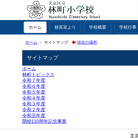
ホーム
校長室より
学校概要
学校行事
ホーム
サイトマップ:
現在の場所
サイトマップ
ホーム
林町トピックス
令和７年度
令和６年度
令和５年度
令和４年度
令和３年度
令和２年度
令和元年度
開校110周年記念事業
文