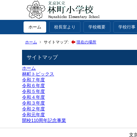
ホーム
校長室より
学校概要
学校行事
ホーム
サイトマップ:
現在の場所
サイトマップ
ホーム
林町トピックス
令和７年度
令和６年度
令和５年度
令和４年度
令和３年度
令和２年度
令和元年度
開校110周年記念事業
文