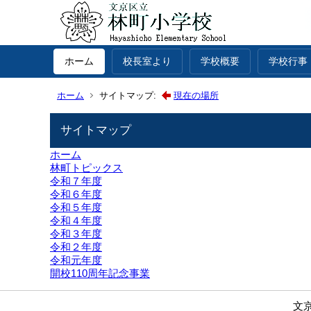
ホーム
校長室より
学校概要
学校行事
ホーム
サイトマップ:
現在の場所
サイトマップ
ホーム
林町トピックス
令和７年度
令和６年度
令和５年度
令和４年度
令和３年度
令和２年度
令和元年度
開校110周年記念事業
文