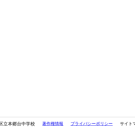
区立本郷台中学校
著作権情報
プライバシーポリシー
サイト