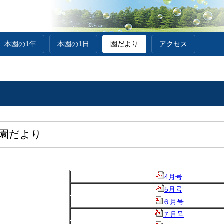
本園の1年
本園の1日
園だより
アクセス
 園だより
4月号
5月号
６月号
７月号